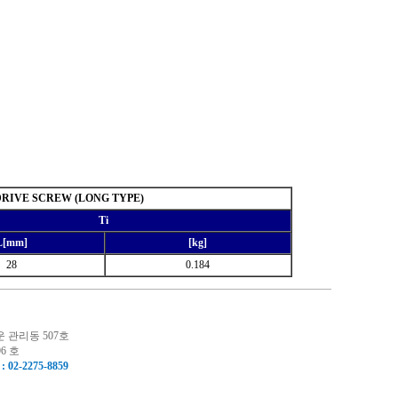
DRIVE SCREW (LONG TYPE)
Ti
L[mm]
[kg]
28
0.184
운 관리동 507호
6 호
: 02-2275-8859