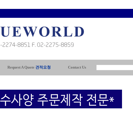
Request A Quote
견적요청
Contact Us