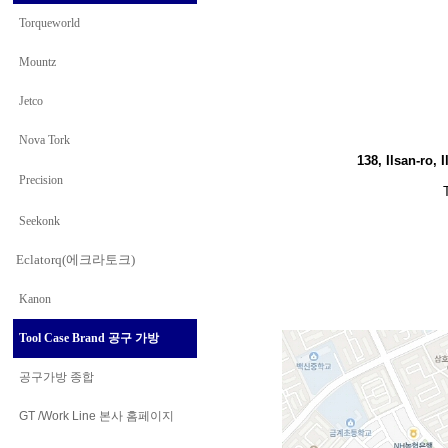
Torqueworld
Mountz
Jetco
Nova Tork
138, Ilsan-ro,
Precision
Seekonk
Eclatorq(에크라토크)
Kanon
Tool Case Brand 공구 가방
공구가방 종합
GT /Work Line
본사 홈페이지