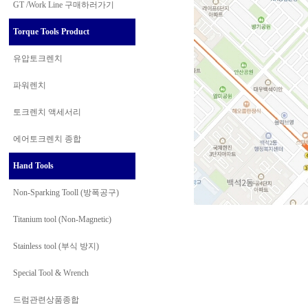
GT /Work Line
구매하러가기
Torque Tools Product
유압토크렌치
파워렌치
토크렌치 액세서리
에어토크렌치 종합
Hand Tools
Non-Sparking Tooll (방폭공구)
Titanium tool (Non-Magnetic)
Stainless tool (부식 방지)
Special Tool & Wrench
드럼관련상품종합