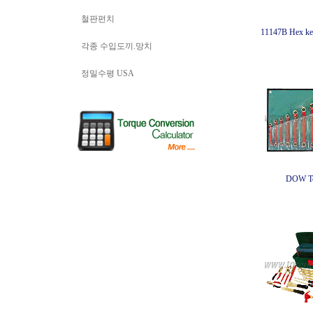
철판펀치
11147B Hex ke
각종 수입도끼.망치
정밀수평 USA
DOW To