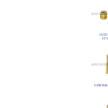
11135 
1/2"s
11196 Drift 