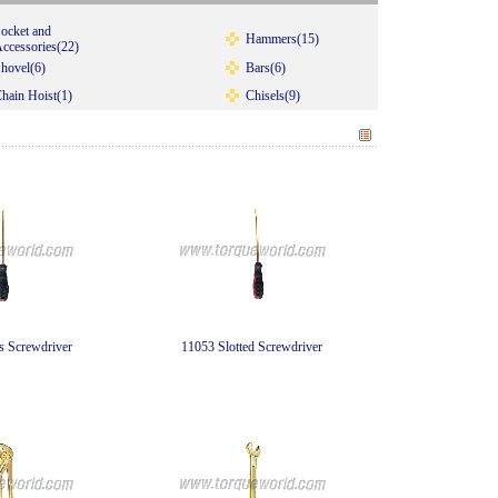
ocket and
Hammers(15)
ccessories(22)
hovel(6)
Bars(6)
hain Hoist(1)
Chisels(9)
s Screwdriver
11053 Slotted Screwdriver