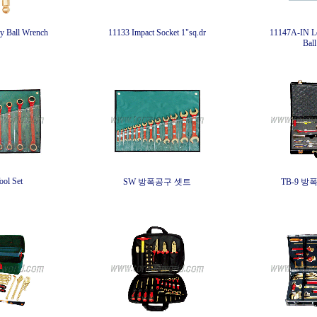
y Ball Wrench
11133 Impact Socket 1"sq.dr
11147A-IN L
Ball
ol Set
SW 방폭공구 셋트
TB-9 방