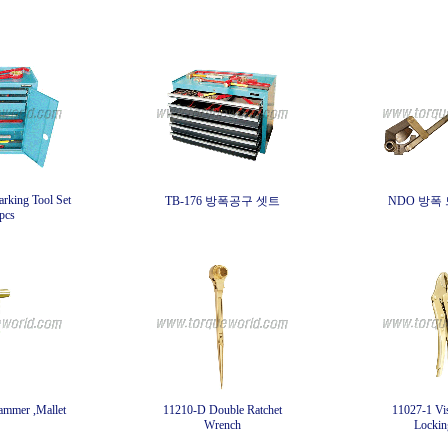
rking Tool Set
TB-176 방폭공구 셋트
NDO 방폭
pcs
ammer ,Mallet
11210-D Double Ratchet
11027-1 Vi
Wrench
Locking