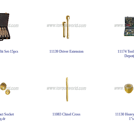
it Set-15pcs
11139 Driver Extension
11174 Tool 
Depot(
ct Socket
11083 Chisel Cross
11130 Heavy
q.dr
1”s