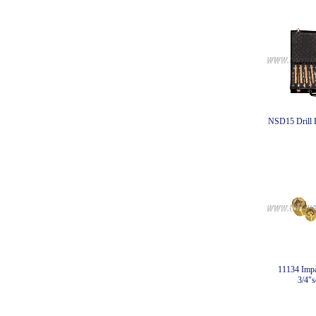
NSD15 Drill B
11134 Impa
3/4"s