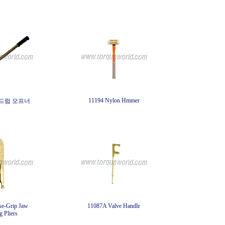
11194 Nylon Hmmer
 드럼 오프너
se-Grip Jaw
11087A Valve Handle
 Pliers