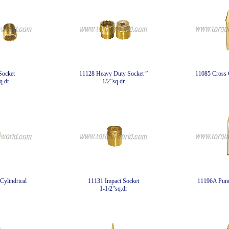
Socket
11128 Heavy Duty Socket ”
11085 Cross C
q.dr
1/2”sq.dr
Cylindrical
11131 Impact Socket
11196A Punc
1-1/2"sq.dr