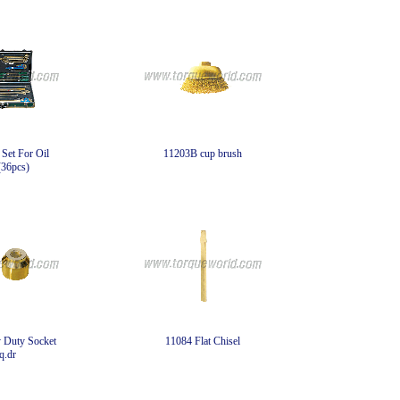
Set For Oil
11203B cup brush
36pcs)
 Duty Socket
11084 Flat Chisel
q.dr