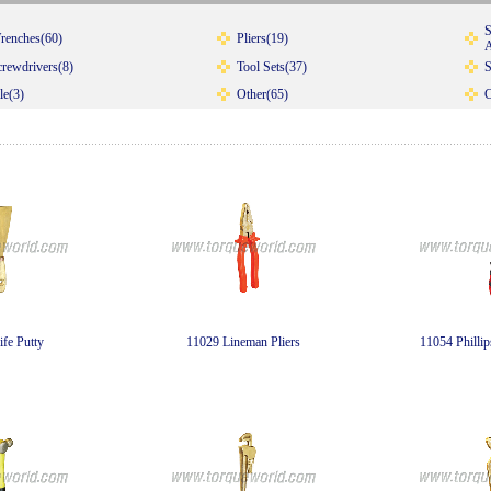
S
renches(60)
Pliers(19)
A
crewdrivers(8)
Tool Sets(37)
S
le(3)
Other(65)
C
fe Putty
11029 Lineman Pliers
11054 Phillip