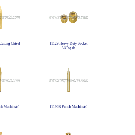
utting Chisel
11129 Heavy Duty Socket
3/4”sq.dr
h Machinsts'
11196B Punch Machinsts'