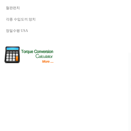
철판펀치
각종 수입도끼.망치
정밀수평 USA