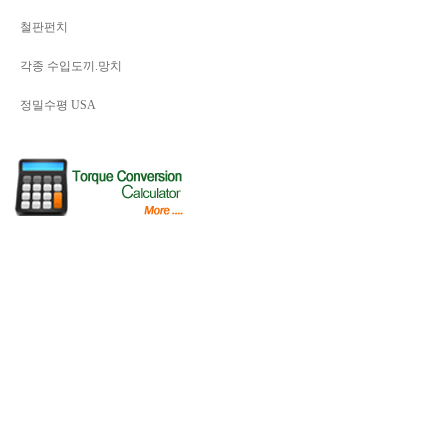
철판펀치
각종 수입도끼.망치
정밀수평 USA