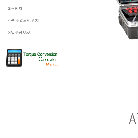
철판펀치
각종 수입도끼.망치
정밀수평 USA