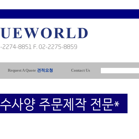
Request A Quote
견적요청
Contact Us