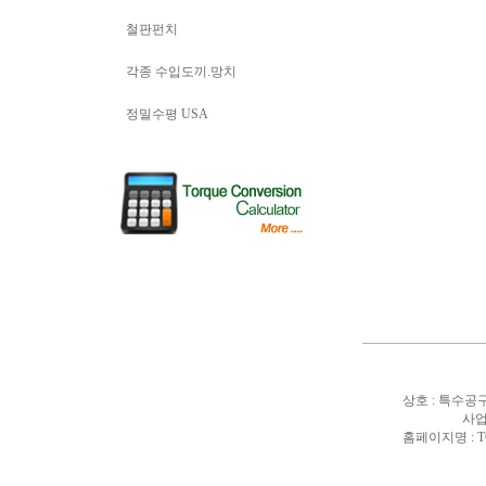
철판펀치
각종 수입도끼.망치
정밀수평 USA
상호 : 특수공구
사업
홈페이지명 : T