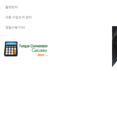
철판펀치
각종 수입도끼.망치
정밀수평 USA