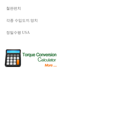
철판펀치
각종 수입도끼.망치
정밀수평 USA