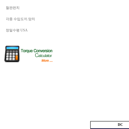
철판펀치
각종 수입도끼.망치
정밀수평 USA
DC