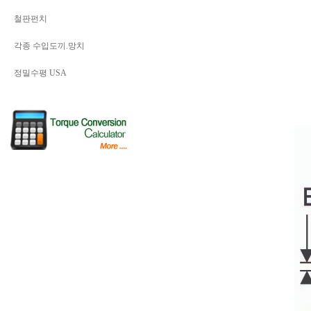
철판펀치
각종 수입도끼.망치
정밀수평 USA