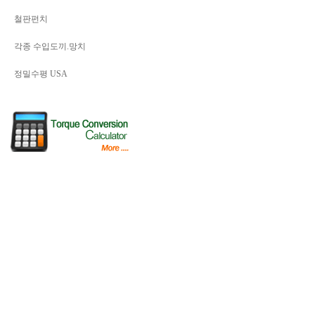
철판펀치
각종 수입도끼.망치
정밀수평 USA