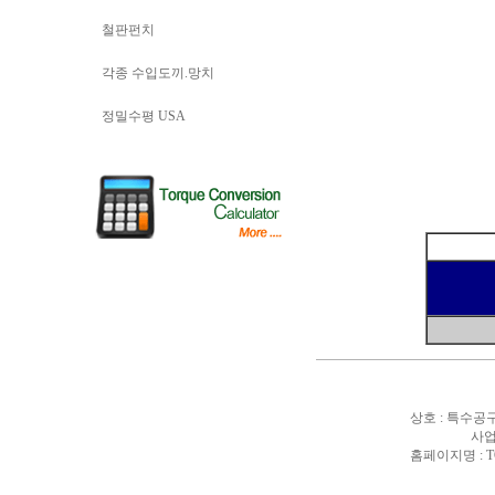
철판펀치
각종 수입도끼.망치
정밀수평 USA
상호 : 특수공구
사업
홈페이지명 : T