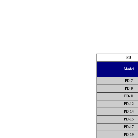
PD
Model
PD-7
PD-9
PD-11
PD-12
PD-14
PD-15
PD-17
PD-19