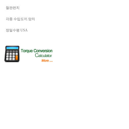
철판펀치
각종 수입도끼.망치
정밀수평 USA