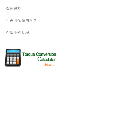
철판펀치
각종 수입도끼.망치
정밀수평 USA