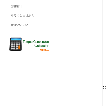
철판펀치
각종 수입도끼.망치
정밀수평 USA
C