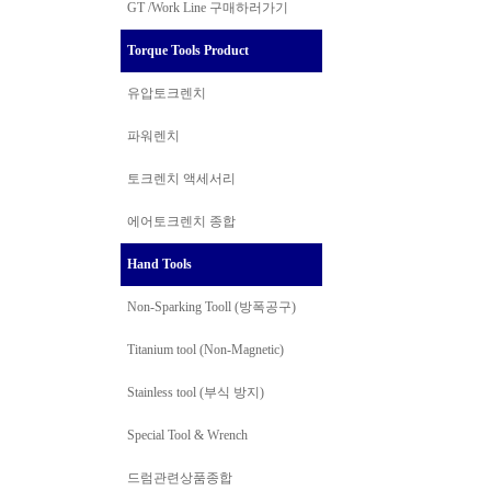
GT /Work Line
구매하러가기
Torque Tools Product
유압토크렌치
파워렌치
토크렌치 액세서리
에어토크렌치 종합
Hand Tools
Non-Sparking Tooll (방폭공구)
Titanium tool (Non-Magnetic)
Stainless tool (부식 방지)
Special Tool & Wrench
드럼관련상품종합