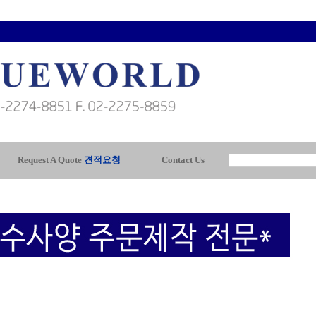
Request A Quote
견적요청
Contact Us