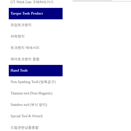
GT /Work Line
구매하러가기
Torque Tools Product
유압토크렌치
파워렌치
토크렌치 액세서리
에어토크렌치 종합
Hand Tools
Non-Sparking Tooll (방폭공구)
Titanium tool (Non-Magnetic)
Stainless tool (부식 방지)
Special Tool & Wrench
드럼관련상품종합