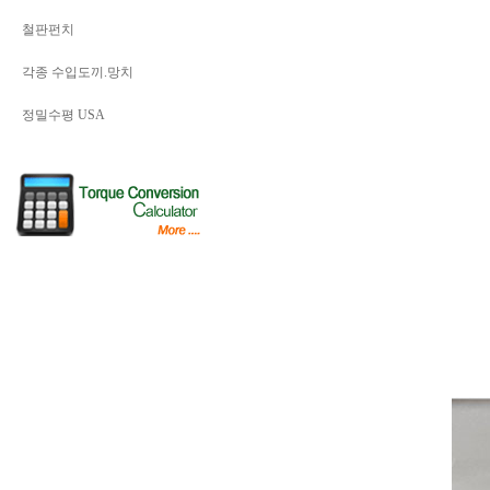
철판펀치
각종 수입도끼.망치
정밀수평 USA